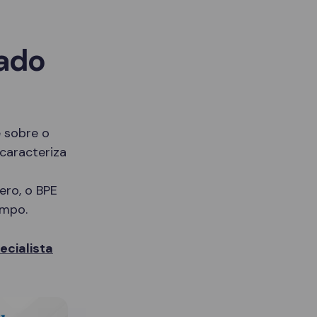
sado
 sobre o
caracteriza
ero, o BPE
empo.
cialista