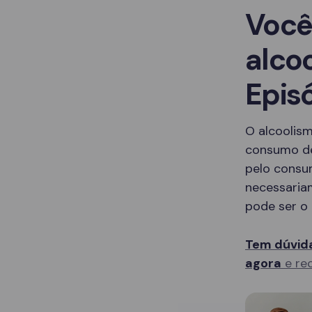
Você
alco
Epis
O alcoolis
consumo de
pelo consu
necessaria
pode ser o 
Tem dúvida
agora
e rec