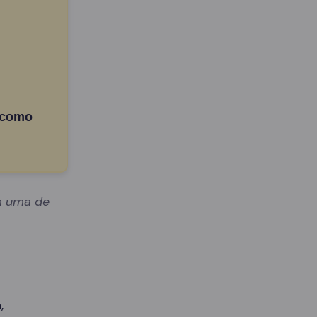
 como
 uma de
,