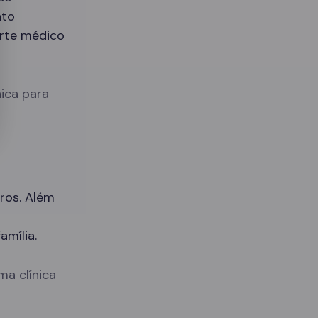
nto
orte médico
nica para
ros. Além
amília.
ma clínica