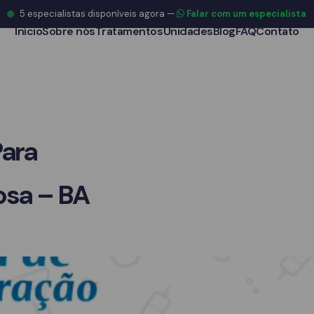
5
especialistas disponíveis agora
—
Falar com um especialista
Início
Sobre nós
Tratamentos
Unidades
Blog
FAQ
Contato
Para
osa – BA