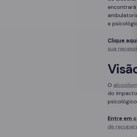
encontrará
ambulatori
e psicológi
Clique aqu
sua necess
Visã
O
alcoolis
do impacto 
psicológico
Entre em c
de recuper