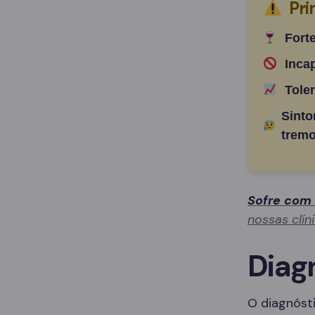
Pri
Fort
Inca
Tole
Sinto
tremo
Sofre com
nossas clín
Diag
O diagnósti