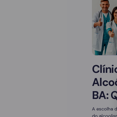
Clín
Alco
BA: 
A escolha d
do alcoolis