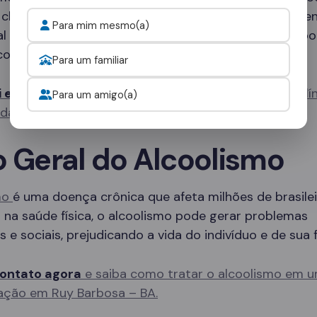
 clínicas especializadas que oferecem desde tratame
Para mim mesmo(a)
al até programas de internação completos, com sup
co 24 horas por dia.
Para um familiar
i e fale com um consultor
para escolher a melhor clí
Para um amigo(a)
idade.
o Geral do Alcoolismo
mo
é uma doença crônica que afeta milhões de brasilei
na saúde física, o alcoolismo pode gerar problemas
s e sociais, prejudicando a vida do indivíduo e de sua f
ontato agora
e saiba como tratar o alcoolismo em u
ação em Ruy Barbosa – BA.