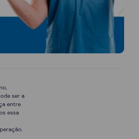
mo,
pode ser a
ça entre
mos essa
uperação.