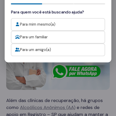
consultores
e veja como funcionam as visitas.
Para quem você está buscando ajuda?
Onde procurar ajuda para o alcoolismo?
Para mim mesmo(a)
Para um familiar
Para um amigo(a)
Além das clínicas de recuperação, há grupos
como
Alcoólicos Anônimos (AA)
e redes de
apoio em Registro – SP que ajudam a manter a