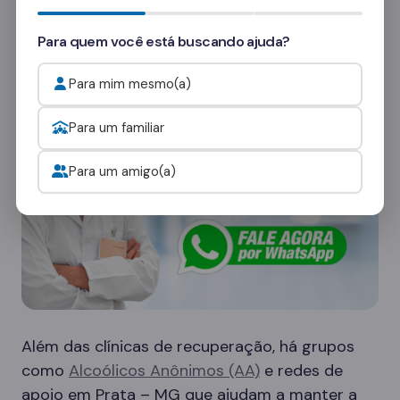
consultores
e veja como funcionam as visitas.
Para quem você está buscando ajuda?
Onde procurar ajuda para o alcoolismo?
Para mim mesmo(a)
Para um familiar
Para um amigo(a)
Além das clínicas de recuperação, há grupos
como
Alcoólicos Anônimos (AA)
e redes de
apoio em Prata – MG que ajudam a manter a