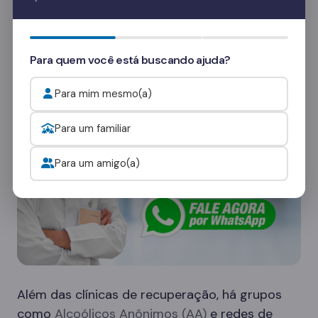
Quer saber mais? Fale com nossos
consultores
e veja como funcionam as visitas.
Onde procurar ajuda para o alcoolismo?
Para quem você está buscando ajuda?
Para mim mesmo(a)
Para um familiar
Para um amigo(a)
Além das clínicas de recuperação, há grupos
como
Alcoólicos Anônimos (AA)
e redes de