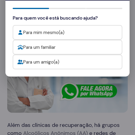
Quer saber mais? Fale com nossos
consultores
e veja como funcionam as visitas.
Para quem você está buscando ajuda?
Onde procurar ajuda para o alcoolismo?
Para mim mesmo(a)
Para um familiar
Para um amigo(a)
Além das clínicas de recuperação, há grupos
como
Alcoólicos Anônimos (AA)
e redes de