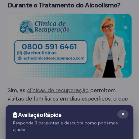
Durante o Tratamento do Alcoolismo?
Sim, as
clínicas de recuperação
permitem
visitas de familiares em dias específicos, o que
é crucial para o apoio emocional do paciente.
Avaliação Rápida
Essas visitas ajudam no processo de
recuperação e fortalecem o vínculo familiar.
Responda 3 perguntas e descubra como podemos
ajudar