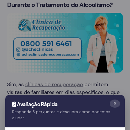
Durante o Tratamento do Alcoolismo?
Sim, as
clínicas de recuperação
permitem
visitas de familiares em dias específicos, o que
é crucial para o apoio emocional do paciente.
Avaliação Rápida
Essas visitas ajudam no processo de
Responda 3 perguntas e descubra como podemos
recuperação e fortalecem o vínculo familiar.
ajudar