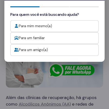
consultores
e veja como funcionam as visitas.
Para quem você está buscando ajuda?
Onde procurar ajuda para o alcoolismo?
Para mim mesmo(a)
Para um familiar
Para um amigo(a)
Além das clínicas de recuperação, há grupos
como
Alcoólicos Anônimos (AA)
e redes de