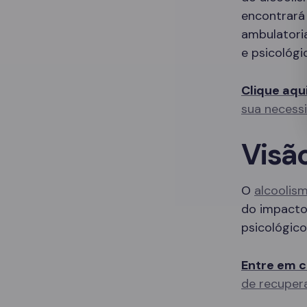
encontrará
ambulatori
e psicológi
Clique aqu
sua necess
Visã
O
alcoolis
do impacto 
psicológico
Entre em c
de recuper