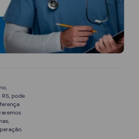
mo,
– RS, pode
iferença
oraremos
mas,
uperação.