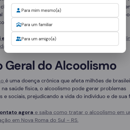
 clínicas especializadas que oferecem desde tratame
Para mim mesmo(a)
al até programas de internação completos, com sup
co 24 horas por dia.
Para um familiar
i e fale com um consultor
para escolher a melhor clí
Para um amigo(a)
idade.
o Geral do Alcoolismo
mo
é uma doença crônica que afeta milhões de brasilei
na saúde física, o alcoolismo pode gerar problemas
s e sociais, prejudicando a vida do indivíduo e de sua f
ontato agora
e saiba como tratar o alcoolismo em u
ação em Nova Roma do Sul – RS.