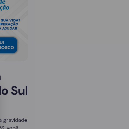
a
o Sul
 a gravidade
RS, você