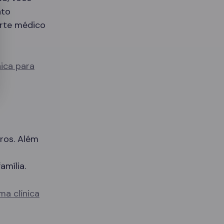
nto
orte médico
nica para
ros. Além
amília.
ma clínica