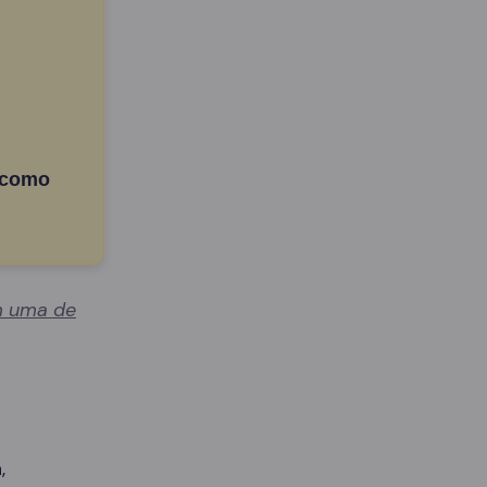
 como
 uma de
,