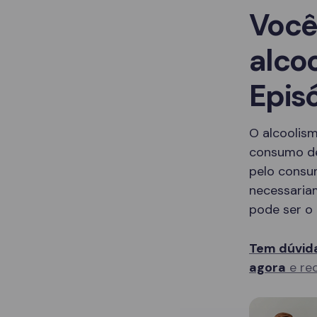
Você
alco
Epis
O alcoolis
consumo de
pelo consu
necessaria
pode ser o 
Tem dúvida
agora
e rec