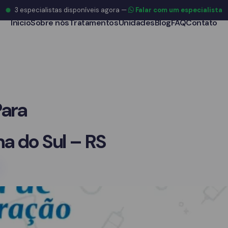
3
especialistas disponíveis agora
—
Falar com um especialista
Início
Sobre nós
Tratamentos
Unidades
Blog
FAQ
Contato
Para
a do Sul – RS