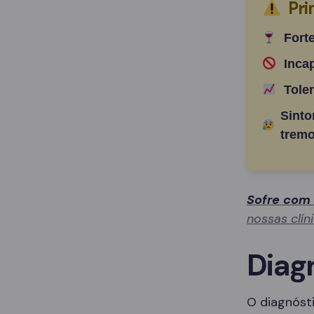
Pri
Fort
Inca
Tole
Sinto
tremo
Sofre com
nossas clín
Diag
O diagnósti