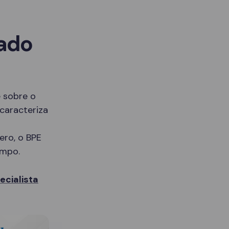
sado
 sobre o
caracteriza
ero, o BPE
empo.
cialista