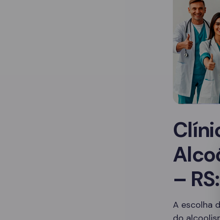
Clín
Alco
– RS
A escolha d
do alcoolis