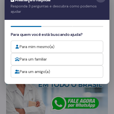
Essas visitas ajudam no processo de
Responda 3 perguntas e descubra como podemos
ajudar
recuperação e fortalecem o vínculo familiar.
Quer saber mais? Fale com nossos
consultores
e veja como funcionam as visitas.
Para quem você está buscando ajuda?
Para mim mesmo(a)
Onde procurar ajuda para o alcoolismo?
Para um familiar
Para um amigo(a)