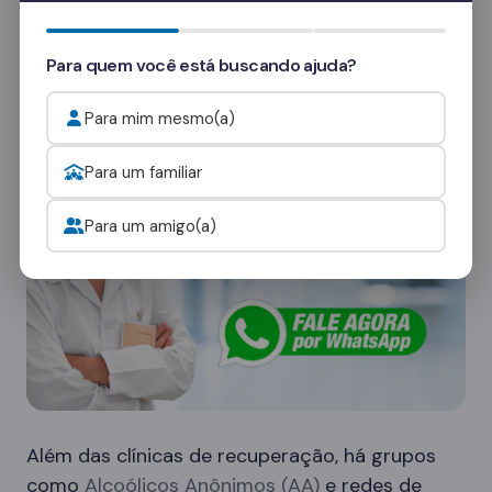
Quer saber mais? Fale com nossos
consultores
e veja como funcionam as visitas.
Para quem você está buscando ajuda?
Onde procurar ajuda para o alcoolismo?
Para mim mesmo(a)
Para um familiar
Para um amigo(a)
Além das clínicas de recuperação, há grupos
como
Alcoólicos Anônimos (AA)
e redes de