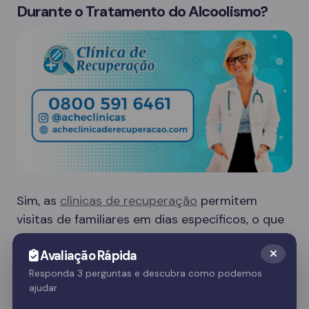
Durante o Tratamento do Alcoolismo?
Sim, as
clínicas de recuperação
permitem
visitas de familiares em dias específicos, o que
é crucial para o apoio emocional do paciente.
Avaliação Rápida
Essas visitas ajudam no processo de
recuperação e fortalecem o vínculo familiar.
Responda 3 perguntas e descubra como podemos
ajudar