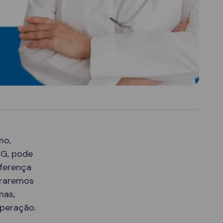
mo,
MG, pode
iferença
oraremos
mas,
uperação.