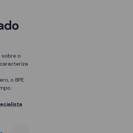
sado
 sobre o
caracteriza
ero, o BPE
empo.
cialista