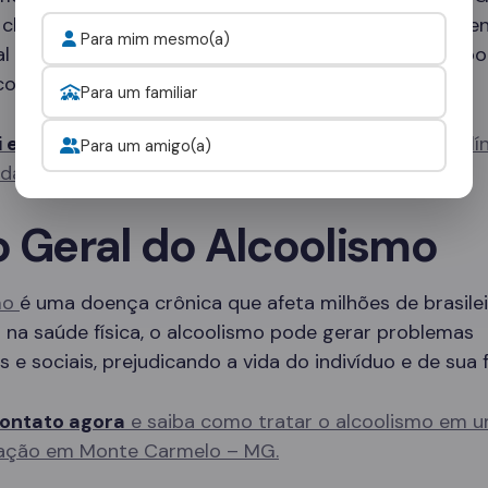
 clínicas especializadas que oferecem desde tratame
Para mim mesmo(a)
al até programas de internação completos, com sup
co 24 horas por dia.
Para um familiar
i e fale com um consultor
para escolher a melhor clí
Para um amigo(a)
idade.
o Geral do Alcoolismo
mo
é uma doença crônica que afeta milhões de brasilei
na saúde física, o alcoolismo pode gerar problemas
s e sociais, prejudicando a vida do indivíduo e de sua f
ontato agora
e saiba como tratar o alcoolismo em u
ação em Monte Carmelo – MG.