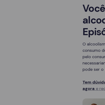
Você
alco
Epis
O alcoolis
consumo de
pelo consu
necessaria
pode ser o 
Tem dúvida
agora
e rec