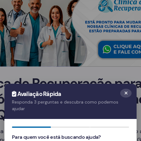
ica de Recuperação par
ólatras em Monte Carm
Avaliação Rápida
Responda 3 perguntas e descubra como podemos
Qual escolher?
ajudar
a clínica ideal depende de diversos fatores, incluindo
Para quem você está buscando ajuda?
smo e os serviços oferecidos. Em Monte Carmelo – MG