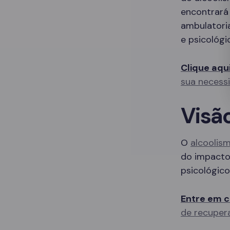
encontrará
ambulatori
e psicológi
Clique aqu
sua necess
Visã
O
alcoolis
do impacto 
psicológico
Entre em c
de recuper