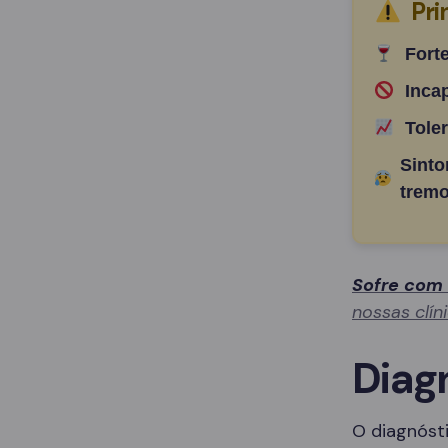
Pri
Fort
Inca
Tole
Sinto
tremo
Sofre com
nossas clín
Diag
O diagnósti