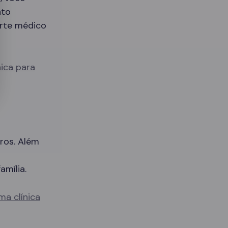
nto
orte médico
nica para
ros. Além
amília.
ma clínica