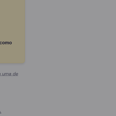
 como
 uma de
,