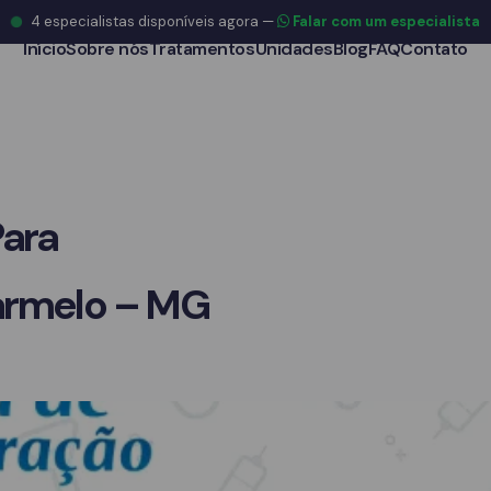
4
especialistas disponíveis agora
—
Falar com um especialista
Início
Sobre nós
Tratamentos
Unidades
Blog
FAQ
Contato
Para
armelo – MG