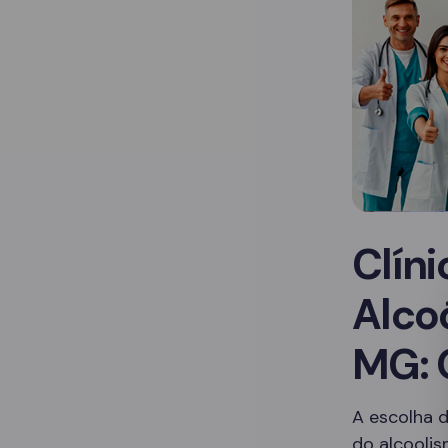
Clín
Alco
MG: 
A escolha d
do alcooli