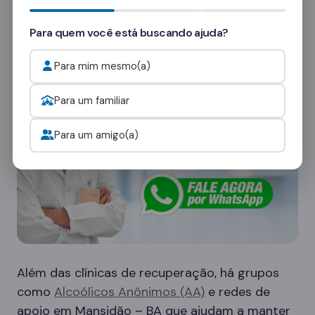
consultores
e veja como funcionam as visitas.
Para quem você está buscando ajuda?
Onde procurar ajuda para o alcoolismo?
Para mim mesmo(a)
Para um familiar
Para um amigo(a)
Além das clínicas de recuperação, há grupos
como
Alcoólicos Anônimos (AA)
e redes de
apoio em Mansidão – BA que ajudam a manter