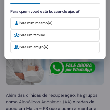
consultores
e veja como funcionam as visitas.
Para quem você está buscando ajuda?
Onde procurar ajuda para o alcoolismo?
Para mim mesmo(a)
Para um familiar
Para um amigo(a)
Além das clínicas de recuperação, há grupos
como
Alcoólicos Anônimos (AA)
e redes de
apoio em Malta – PB que ajudam a manter a