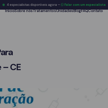
4
especialistas disponíveis agora
—
Falar com um especialista
Início
Sobre nós
Tratamentos
Unidades
Blog
FAQ
Contato
Para
e – CE