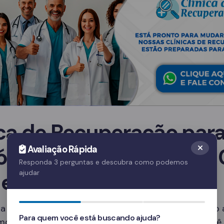
ica de Recuperação par
ólatras em Jaguaribe – 
Avaliação Rápida
Responda 3 perguntas e descubra como podemos
 escolher?
ajudar
a clínica ideal depende de diversos fatores, incluindo
Para quem você está buscando ajuda?
mo e os serviços oferecidos. Em Jaguaribe – CE, você