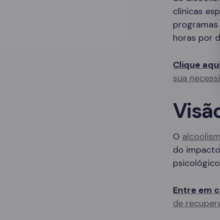
clínicas es
programas 
horas por d
Clique aqu
sua necess
Visã
O
alcoolis
do impacto 
psicológico
Entre em c
de recuper