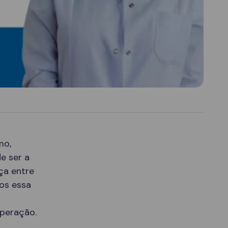
mo,
e ser a
ça entre
mos essa
uperação.