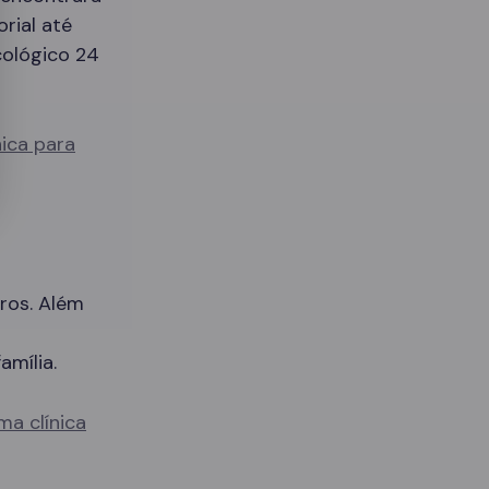
rial até
cológico 24
nica para
ros. Além
amília.
ma clínica