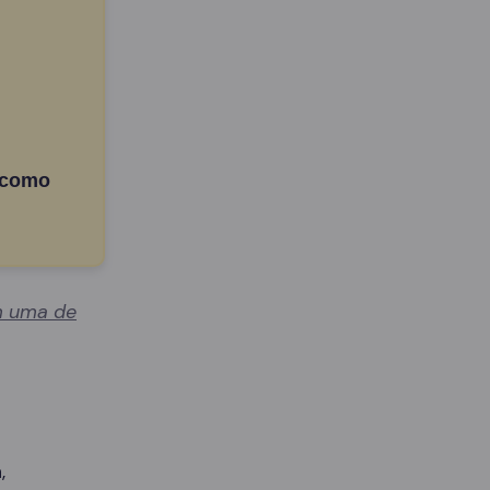
 como
 uma de
,