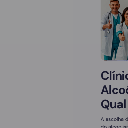
Clín
Alco
Qual
A escolha d
do alcoolis