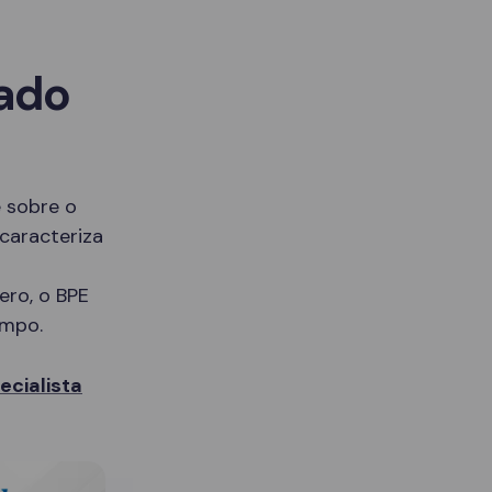
sado
 sobre o
caracteriza
ero, o BPE
empo.
cialista