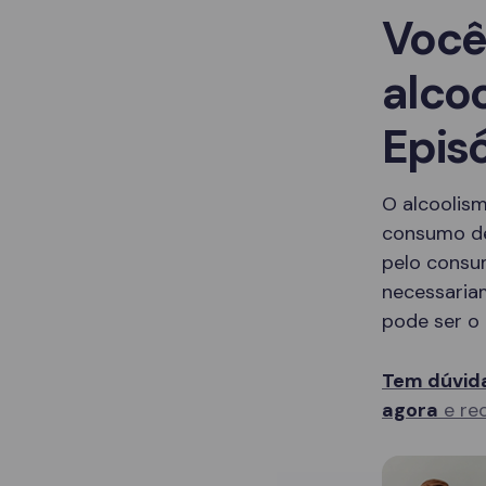
Você
alco
Epis
O alcoolis
consumo de
pelo consu
necessaria
pode ser o 
Tem dúvida
agora
e rec