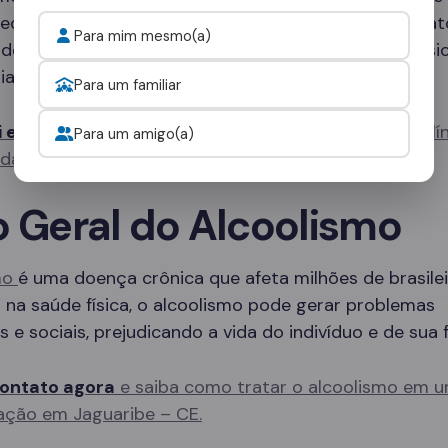
pecializadas que oferecem desde tratamento ambulato
Para mim mesmo(a)
de internação completos, com suporte médico e psi
ia.
Para um familiar
i e fale com um consultor
para escolher a melhor clí
Para um amigo(a)
idade.
o Geral do Alcoolismo
mo
é uma doença crônica que afeta milhões de brasilei
na saúde física, o alcoolismo pode gerar problemas
s e sociais, prejudicando a vida do indivíduo e de sua f
ontato agora
e saiba como tratar o alcoolismo em u
ação em Jaguaribe – CE.