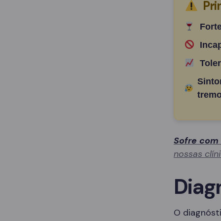
Pri
Fort
Inca
Tole
Sinto
tremo
Sofre com
nossas clín
Diag
O diagnósti