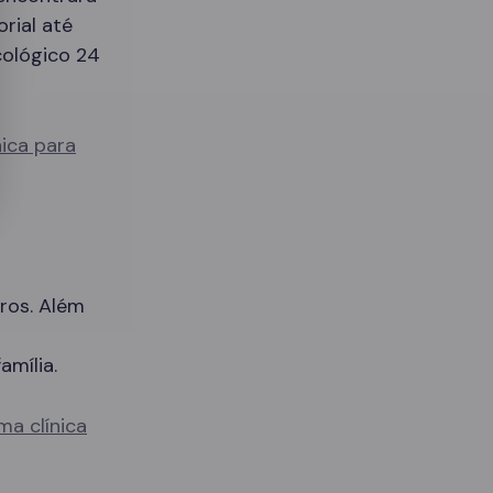
rial até
cológico 24
nica para
ros. Além
amília.
ma clínica