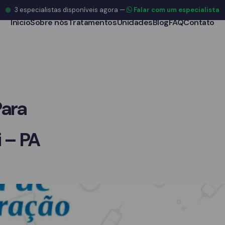
3
especialistas disponíveis agora
—
Falar com um especialista
Início
Sobre nós
Tratamentos
Unidades
Blog
FAQ
Contato
Para
 – PA