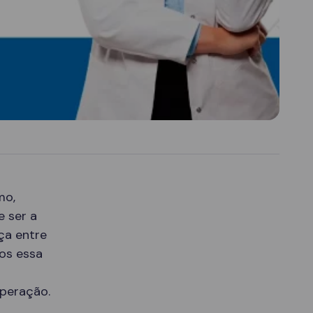
mo,
e ser a
ça entre
mos essa
uperação.