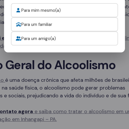
pecializadas que oferecem desde tratamento ambulato
Para mim mesmo(a)
de internação completos, com suporte médico e psi
ia.
Para um familiar
i e fale com um consultor
para escolher a melhor clí
Para um amigo(a)
idade.
o Geral do Alcoolismo
mo
é uma doença crônica que afeta milhões de brasilei
na saúde física, o alcoolismo pode gerar problemas
s e sociais, prejudicando a vida do indivíduo e de sua f
ontato agora
e saiba como tratar o alcoolismo em u
ação em Inhangapi – PA.