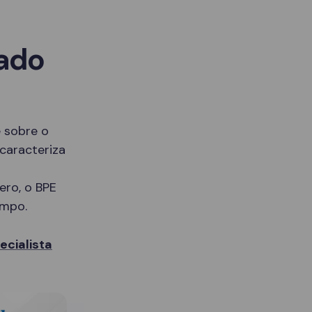
sado
 sobre o
caracteriza
ero, o BPE
empo.
cialista