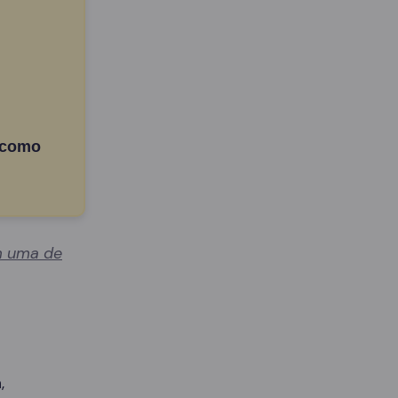
 como
 uma de
,