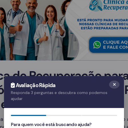
ica de Recuperação par
ólatras em Inhangapi – 
Avaliação Rápida
Responda 3 perguntas e descubra como podemos
 escolher?
ajudar
a clínica ideal depende de diversos fatores, incluindo
Para quem você está buscando ajuda?
mo e os serviços oferecidos. Em Inhangapi – PA, você