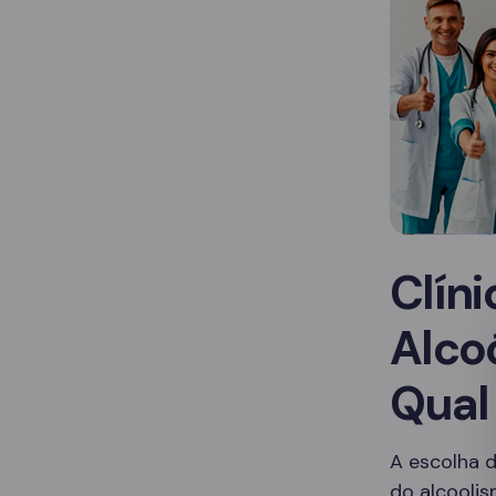
Clín
Alco
Qual
A escolha d
do alcoolis