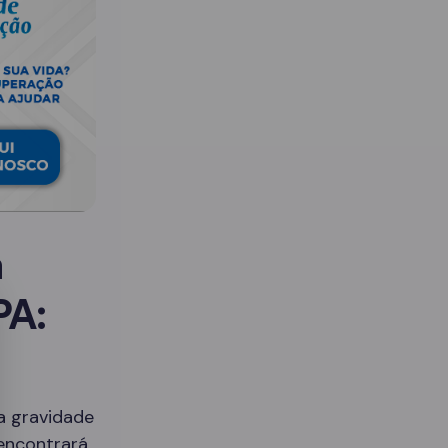
a
PA:
 a gravidade
 encontrará