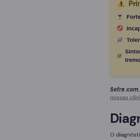
Pri
Fort
Inca
Tole
Sinto
tremo
Sofre com
nossas clín
Diag
O diagnósti