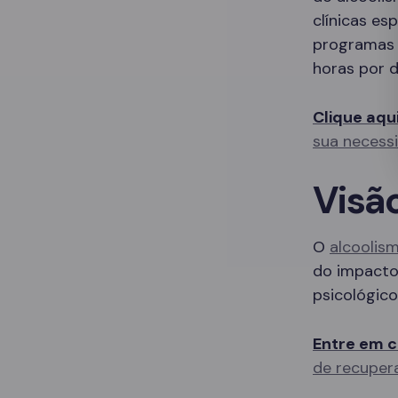
clínicas es
programas 
horas por d
Clique aqu
sua necess
Visã
O
alcoolis
do impacto 
psicológico
Entre em c
de recuper