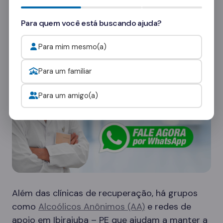
consultores
e veja como funcionam as visitas.
Para quem você está buscando ajuda?
Onde procurar ajuda para o alcoolismo?
Para mim mesmo(a)
Para um familiar
Para um amigo(a)
Além das clínicas de recuperação, há grupos
como
Alcoólicos Anônimos (AA)
e redes de
apoio em Ibirajuba – PE que ajudam a manter a