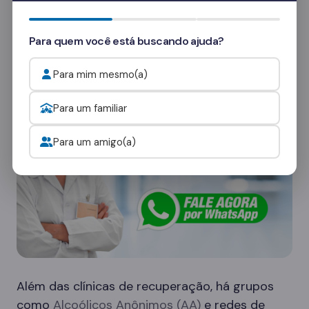
Quer saber mais? Fale com nossos
consultores
e veja como funcionam as visitas.
Para quem você está buscando ajuda?
Onde procurar ajuda para o alcoolismo?
Para mim mesmo(a)
Para um familiar
Para um amigo(a)
Além das clínicas de recuperação, há grupos
como
Alcoólicos Anônimos (AA)
e redes de