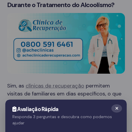
Durante o Tratamento do Alcoolismo?
Sim, as
clínicas de recuperação
permitem
visitas de familiares em dias específicos, o que
é crucial para o apoio emocional do paciente.
Avaliação Rápida
Essas visitas ajudam no processo de
recuperação e fortalecem o vínculo familiar.
Responda 3 perguntas e descubra como podemos
ajudar