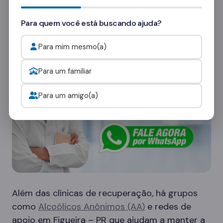
consultores
e veja como funcionam as visitas.
Para quem você está buscando ajuda?
Onde procurar ajuda para o alcoolismo?
Para mim mesmo(a)
Para um familiar
Para um amigo(a)
Além das clínicas de recuperação, há grupos
como
Alcoólicos Anônimos (AA)
e redes de
apoio em Figueira – PR que ajudam a manter a