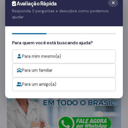
Avaliação Rápida
é crucial para o apoio emocional do paciente.
Responda 3 perguntas e descubra como podemos
Essas visitas ajudam no processo de
ajudar
recuperação e fortalecem o vínculo familiar.
Quer saber mais? Fale com nossos
Para quem você está buscando ajuda?
consultores
e veja como funcionam as visitas.
Para mim mesmo(a)
Onde procurar ajuda para o alcoolismo?
Para um familiar
Para um amigo(a)