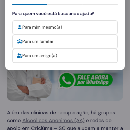
consultores
e veja como funcionam as visitas.
Para quem você está buscando ajuda?
Onde procurar ajuda para o alcoolismo?
Para mim mesmo(a)
Para um familiar
Para um amigo(a)
Além das clínicas de recuperação, há grupos
como
Alcoólicos Anônimos (AA)
e redes de
apoio em Criciúma – SC que ajudam a manter a