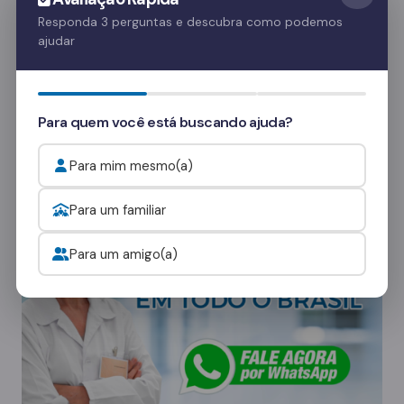
Essas visitas ajudam no processo de
Responda 3 perguntas e descubra como podemos
ajudar
recuperação e fortalecem o vínculo familiar.
Quer saber mais? Fale com nossos
consultores
e veja como funcionam as visitas.
Para quem você está buscando ajuda?
Para mim mesmo(a)
Onde procurar ajuda para o alcoolismo?
Para um familiar
Para um amigo(a)