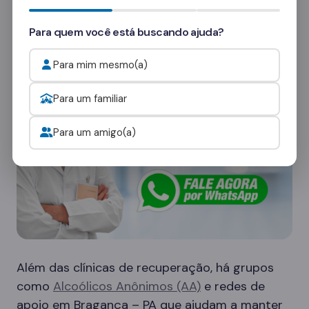
consultores
e veja como funcionam as visitas.
Para quem você está buscando ajuda?
Onde procurar ajuda para o alcoolismo?
Para mim mesmo(a)
Para um familiar
Para um amigo(a)
Além das clínicas de recuperação, há grupos
como
Alcoólicos Anônimos (AA)
e redes de
apoio em Bragança – PA que ajudam a manter