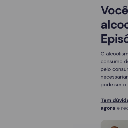
Você
alco
Epis
O alcoolis
consumo de
pelo consu
necessaria
pode ser o 
Tem dúvida
agora
e rec