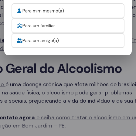
 clínicas especializadas que oferecem desde tratame
Para mim mesmo(a)
al até programas de internação completos, com sup
co 24 horas por dia.
Para um familiar
i e fale com um consultor
para escolher a melhor clí
Para um amigo(a)
idade.
o Geral do Alcoolismo
mo
é uma doença crônica que afeta milhões de brasilei
na saúde física, o alcoolismo pode gerar problemas
s e sociais, prejudicando a vida do indivíduo e de sua f
ontato agora
e saiba como tratar o alcoolismo em u
ação em Bom Jardim – PE.