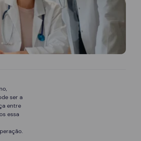
mo,
ode ser a
ça entre
mos essa
uperação.