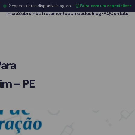
2
especialistas disponíveis agora
—
Falar com um especialista
Início
Sobre nós
Tratamentos
Unidades
Blog
FAQ
Contato
Para
im – PE