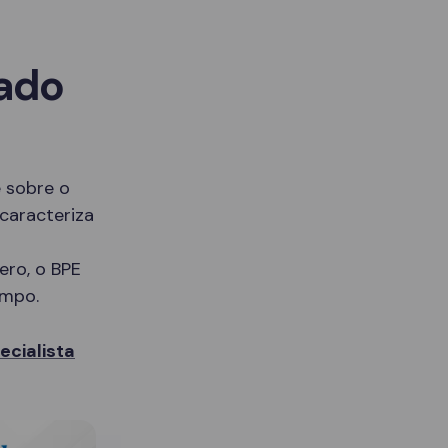
sado
 sobre o
caracteriza
ero, o BPE
empo.
cialista