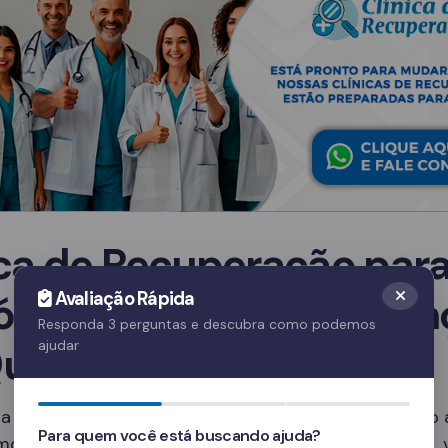
ica de Recuperação par
ólatras em Boa Esperan
Avaliação Rápida
Responda 3 perguntas e descubra como podemos
Qual escolher?
ajudar
a clínica ideal depende de diversos fatores, incluindo
Para quem você está buscando ajuda?
mo e os serviços oferecidos. Em Boa Esperança – PR,