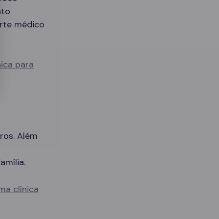
nto
orte médico
nica para
ros. Além
amília.
ma clínica