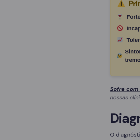
Pri
Fort
Inca
Tole
Sinto
tremo
Sofre com
nossas clín
Diag
O diagnósti