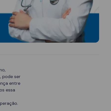
mo,
, pode ser
ença entre
mos essa
uperação.