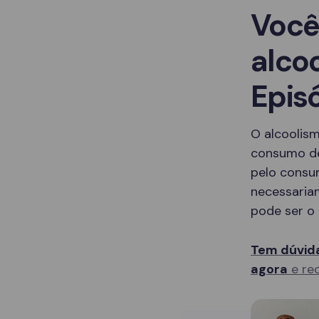
Você
alco
Epis
O alcoolis
consumo de
pelo consu
necessaria
pode ser o 
Tem dúvida
agora
e rec