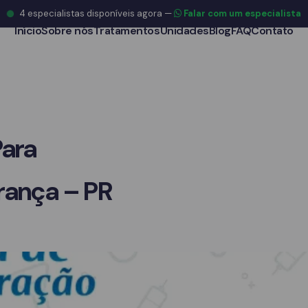
4
especialistas disponíveis agora
—
Falar com um especialista
Início
Sobre nós
Tratamentos
Unidades
Blog
FAQ
Contato
Para
rança – PR