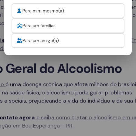
 clínicas especializadas que oferecem desde tratame
Para mim mesmo(a)
al até programas de internação completos, com sup
co 24 horas por dia.
Para um familiar
i e fale com um consultor
para escolher a melhor clí
Para um amigo(a)
idade.
o Geral do Alcoolismo
mo
é uma doença crônica que afeta milhões de brasilei
na saúde física, o alcoolismo pode gerar problemas
s e sociais, prejudicando a vida do indivíduo e de sua f
ontato agora
e saiba como tratar o alcoolismo em u
ação em Boa Esperança – PR.