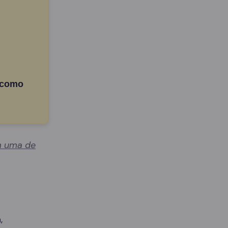
 como
 uma de
,