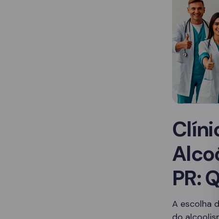
Clín
Alco
PR: 
A escolha d
do alcoolis