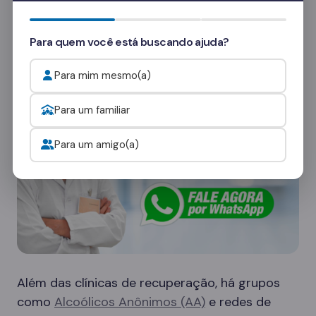
consultores
e veja como funcionam as visitas.
Para quem você está buscando ajuda?
Onde procurar ajuda para o alcoolismo?
Para mim mesmo(a)
Para um familiar
Para um amigo(a)
Além das clínicas de recuperação, há grupos
como
Alcoólicos Anônimos (AA)
e redes de