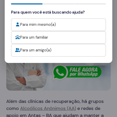
consultores
e veja como funcionam as visitas.
Para quem você está buscando ajuda?
Onde procurar ajuda para o alcoolismo?
Para mim mesmo(a)
Para um familiar
Para um amigo(a)
Além das clínicas de recuperação, há grupos
como
Alcoólicos Anônimos (AA)
e redes de
apoio em Antas – BA que ajudam a manter a