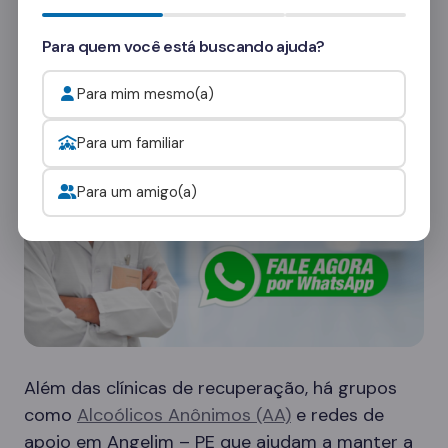
consultores
e veja como funcionam as visitas.
Para quem você está buscando ajuda?
Onde procurar ajuda para o alcoolismo?
Para mim mesmo(a)
Para um familiar
Para um amigo(a)
Além das clínicas de recuperação, há grupos
como
Alcoólicos Anônimos (AA)
e redes de
apoio em Angelim – PE que ajudam a manter a