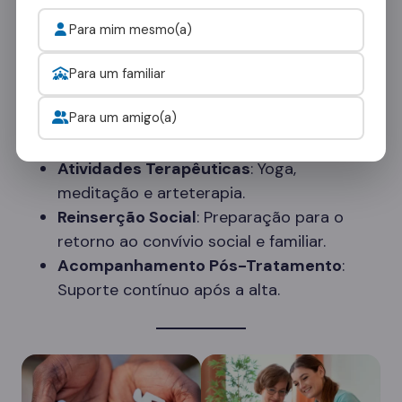
suporte contínuo, estamos comprometidos em
Para mim mesmo(a)
ajudar cada paciente a alcançar a sobriedade e
manter uma vida saudável e produtiva.
Para um familiar
Para um amigo(a)
Serviços Adicionais
Atividades Terapêuticas
: Yoga,
meditação e arteterapia.
Reinserção Social
: Preparação para o
retorno ao convívio social e familiar.
Acompanhamento Pós-Tratamento
:
Suporte contínuo após a alta.