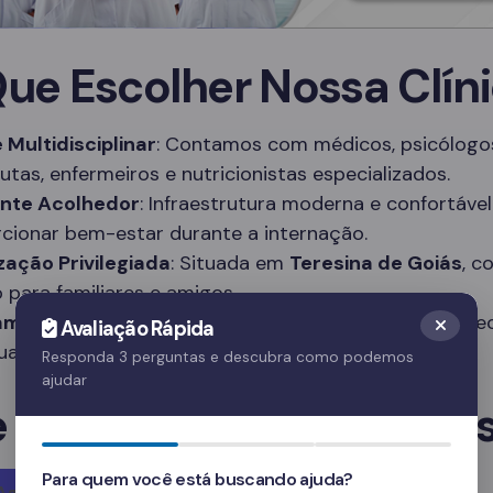
Que Escolher Nossa Clín
 Multidisciplinar
: Contamos com médicos, psicólogo
utas, enfermeiros e nutricionistas especializados.
nte Acolhedor
: Infraestrutura moderna e confortável
cionar bem-estar durante a internação.
zação Privilegiada
: Situada em
Teresina de Goiás
, c
 para familiares e amigos.
amas Personalizados
: Tratamentos adaptados às ne
Avaliação Rápida
duais de cada paciente.
Responda 3 perguntas e descubra como podemos
ajudar
e em Contato Agora Me
Para quem você está buscando ajuda?
Agora