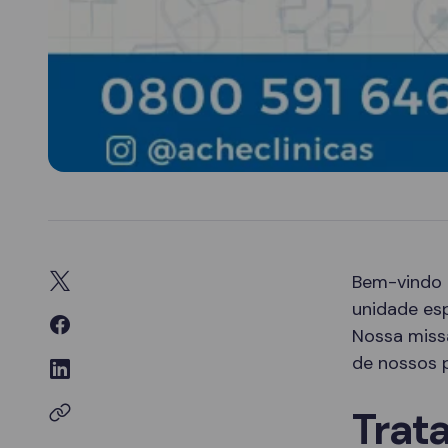
Bem-vindo
unidade es
Nossa missã
de nossos p
Trat