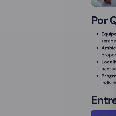
Por 
Equipe
terape
Ambie
propor
Locali
acesso
Progr
indivi
Entr
Contato 