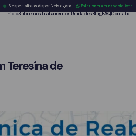
3
especialistas disponíveis agora
—
Falar com um especialista
Início
Sobre nós
Tratamentos
Unidades
Blog
FAQ
Contato
m Teresina de