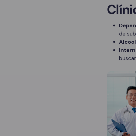
Clíni
Depen
de sub
Alcoo
Intern
buscam