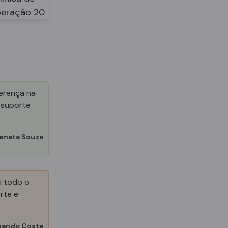
ferença na
 suporte
enata Souza
i todo o
rte e
nando Costa