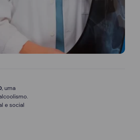
O
, uma
alcoolismo.
l e social