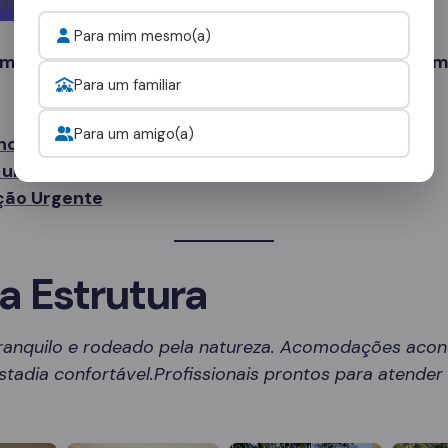
Para mim mesmo(a)
 mais tempo. Sua recuperação começa com um sim
Para um familiar
Para um amigo(a)
no WhatsApp
uma Avaliação Gratuita
ção Urgente
a Estrutura
ranquilo e rodeado pela natureza. Acomodações aco
tadia confortável.Profissionais prontos para atende