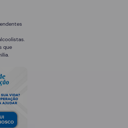
pendentes
lcoolistas.
s que
lia.