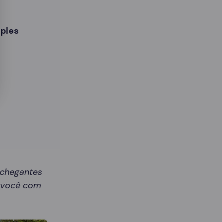
ples
nchegantes
r você com