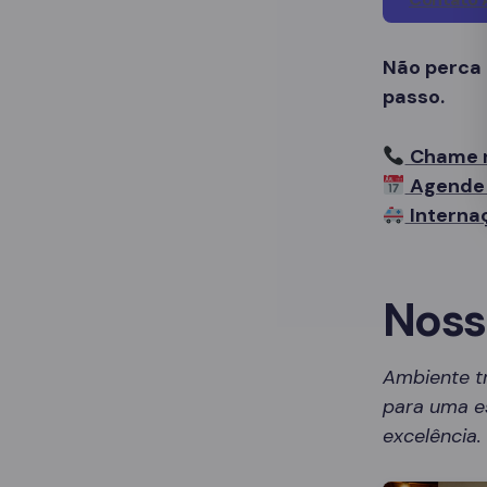
Não perca
passo.
Chame 
Agende 
Interna
Noss
Ambiente t
para uma es
excelência.