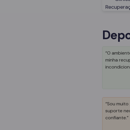
Depo
“O ambiente
minha recu
incondicion
“Sou muito 
suporte nec
confiante.”