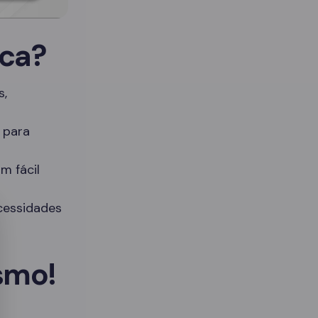
ica?
s,
 para
om fácil
cessidades
smo!