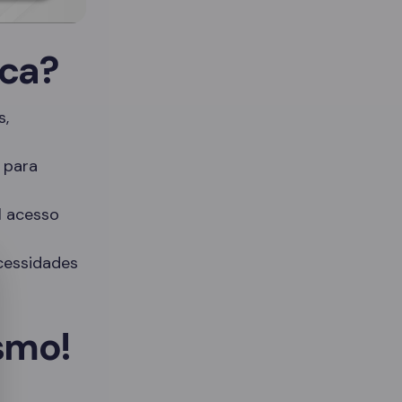
ica?
s,
 para
il acesso
cessidades
smo!