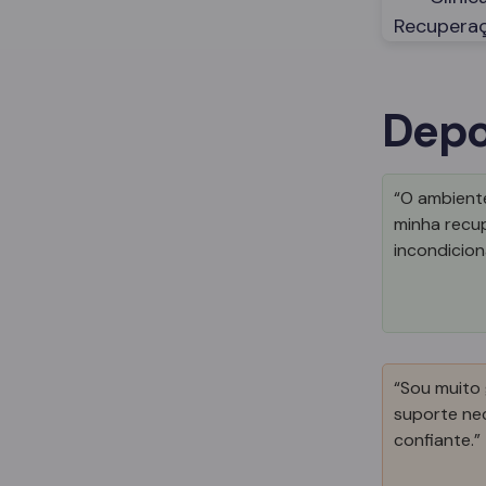
Depo
“O ambiente
minha recu
incondicion
“Sou muito 
suporte nec
confiante.”