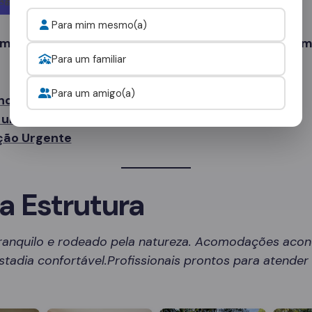
Para mim mesmo(a)
 mais tempo. Sua recuperação começa com um sim
Para um familiar
Para um amigo(a)
no WhatsApp
uma Avaliação Gratuita
ção Urgente
a Estrutura
ranquilo e rodeado pela natureza. Acomodações aco
tadia confortável.Profissionais prontos para atende