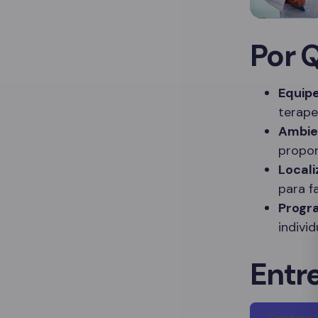
Por 
Equipe
terape
Ambie
propor
Locali
para f
Progr
indivi
Entr
Contato 