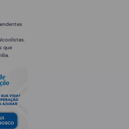
pendentes
lcoolistas.
s que
lia.