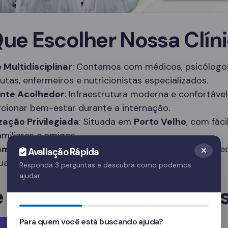
Que Escolher Nossa Clín
 Multidisciplinar
: Contamos com médicos, psicólogo
utas, enfermeiros e nutricionistas especializados.
nte Acolhedor
: Infraestrutura moderna e confortável
cionar bem-estar durante a internação.
zação Privilegiada
: Situada em
Porto Velho
, com fác
amiliares e amigos.
amas Personalizados
: Tratamentos adaptados às ne
Avaliação Rápida
duais de cada paciente.
Responda 3 perguntas e descubra como podemos
ajudar
e em Contato Agora Me
Para quem você está buscando ajuda?
Agora