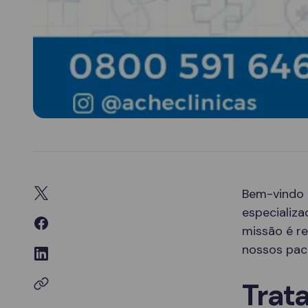
Bem-vindo
especializ
missão é re
nossos paci
Trat