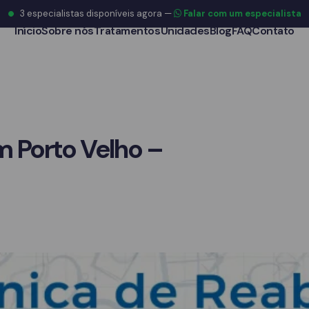
3
especialistas disponíveis agora
—
Falar com um especialista
Início
Sobre nós
Tratamentos
Unidades
Blog
FAQ
Contato
m Porto Velho –