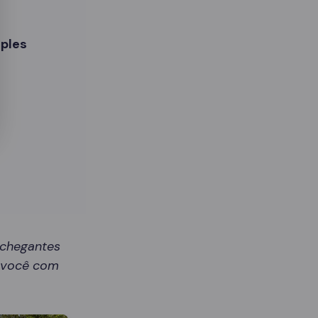
ples
nchegantes
r você com