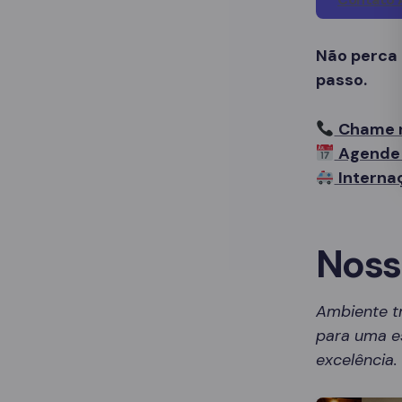
Não perca
passo.
Chame 
Agende 
Interna
Noss
Ambiente t
para uma es
excelência.