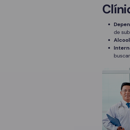
Clíni
Depen
de sub
Alcoo
Intern
buscam