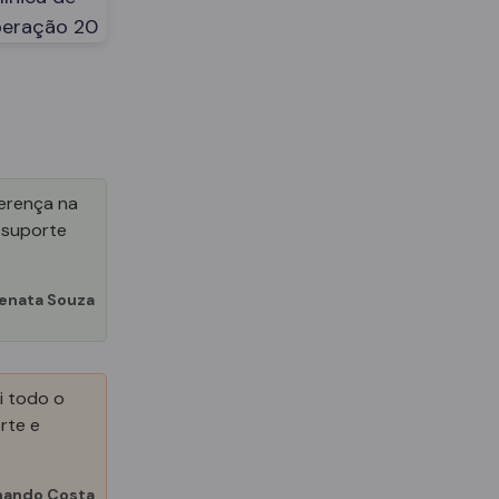
ferença na
 suporte
enata Souza
i todo o
rte e
nando Costa