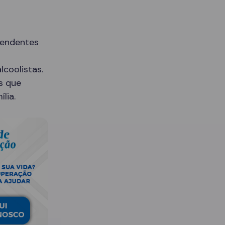
pendentes
lcoolistas.
s que
lia.