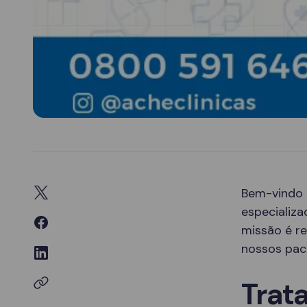
Bem-vindo
especializ
missão é re
nossos paci
Trat