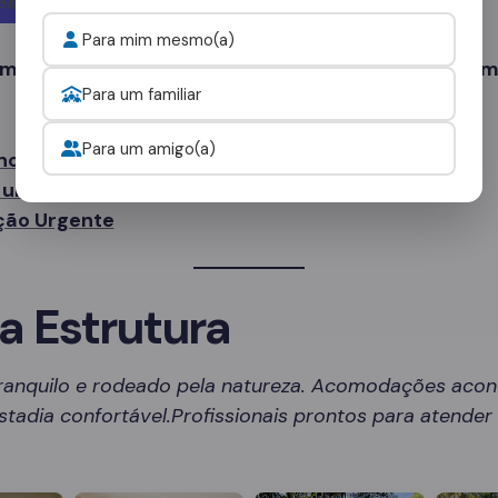
Para mim mesmo(a)
 mais tempo. Sua recuperação começa com um sim
Para um familiar
Para um amigo(a)
no WhatsApp
uma Avaliação Gratuita
ção Urgente
a Estrutura
ranquilo e rodeado pela natureza. Acomodações aco
tadia confortável.Profissionais prontos para atende