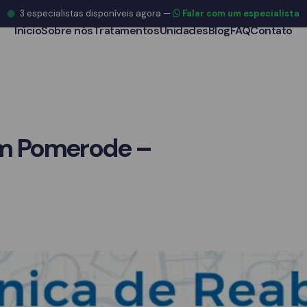
3
especialistas disponíveis agora
—
Falar com um especialista
Início
Sobre nós
Tratamentos
Unidades
Blog
FAQ
Contato
 em Pomerode –