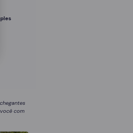
ples
nchegantes
r você com