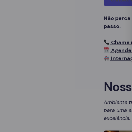
Não perca
passo.
Chame 
Agende 
Interna
Noss
Ambiente t
para uma es
excelência.