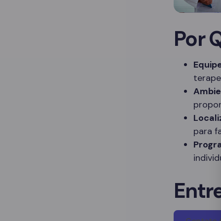
Por 
Equipe
terape
Ambie
propor
Locali
para f
Progr
indivi
Entr
Contato 