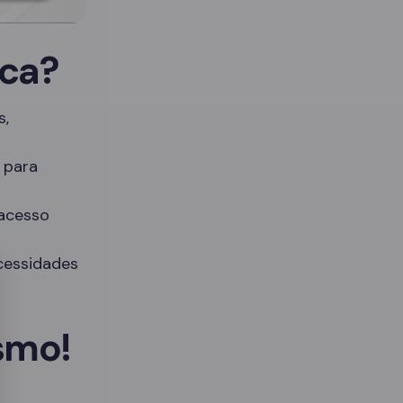
ica?
s,
 para
 acesso
cessidades
smo!