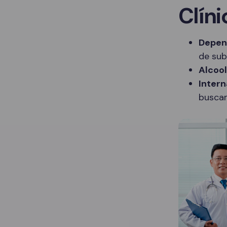
Clíni
Depen
de sub
Alcoo
Intern
buscam