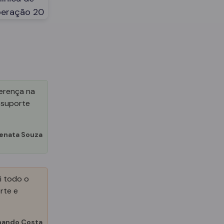
ferença na
 suporte
enata Souza
i todo o
rte e
nando Costa