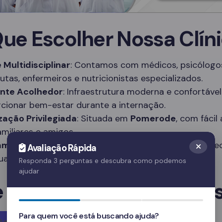
Que Escolher Nossa Clín
 Multidisciplinar
: Contamos com médicos, psicólogo
utas, enfermeiros e nutricionistas especializados.
nte Acolhedor
: Infraestrutura moderna e confortável
cionar bem-estar durante a internação.
zação Privilegiada
: Situada em
Pomerode
, com fácil
amiliares e amigos.
amas Personalizados
: Tratamentos adaptados às ne
Avaliação Rápida
duais de cada paciente.
Responda 3 perguntas e descubra como podemos
ajudar
e em Contato Agora Me
Para quem você está buscando ajuda?
Agora