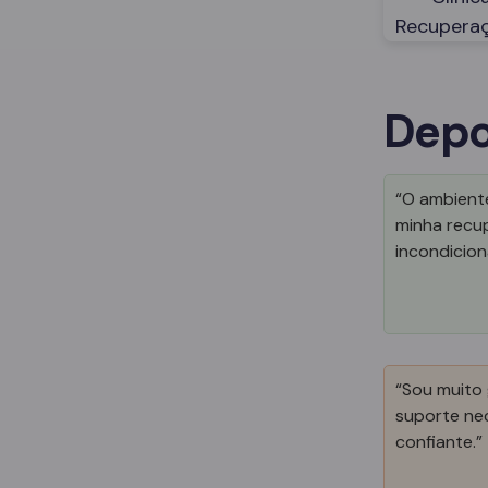
Depo
“O ambiente
minha recu
incondicion
“Sou muito 
suporte nec
confiante.”