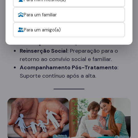
Para um familiar
Serviços Adicionais
Para um amigo(a)
Atividades Terapêuticas
: Yoga,
meditação e arteterapia.
Reinserção Social
: Preparação para o
retorno ao convívio social e familiar.
Acompanhamento Pós-Tratamento
:
Suporte contínuo após a alta.