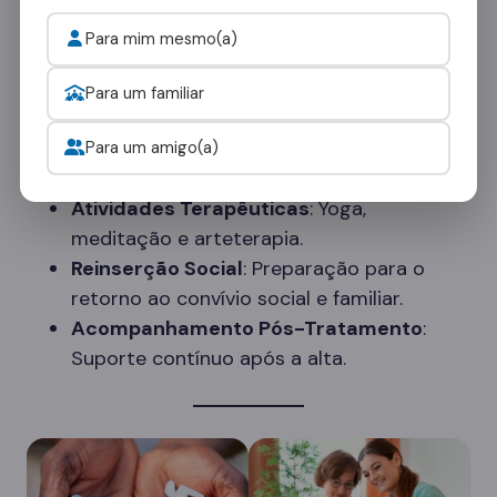
suporte contínuo, estamos comprometidos em
ajudar cada paciente a alcançar a sobriedade e
Para mim mesmo(a)
manter uma vida saudável e produtiva.
Para um familiar
Para um amigo(a)
Serviços Adicionais
Atividades Terapêuticas
: Yoga,
meditação e arteterapia.
Reinserção Social
: Preparação para o
retorno ao convívio social e familiar.
Acompanhamento Pós-Tratamento
:
Suporte contínuo após a alta.