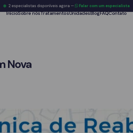
2
especialistas disponíveis agora
—
Falar com um especialista
Início
Sobre nós
Tratamentos
Unidades
Blog
FAQ
Contato
em Nova