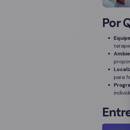
Por 
Equipe
terape
Ambie
propor
Locali
para f
Progr
indivi
Entr
Contato 