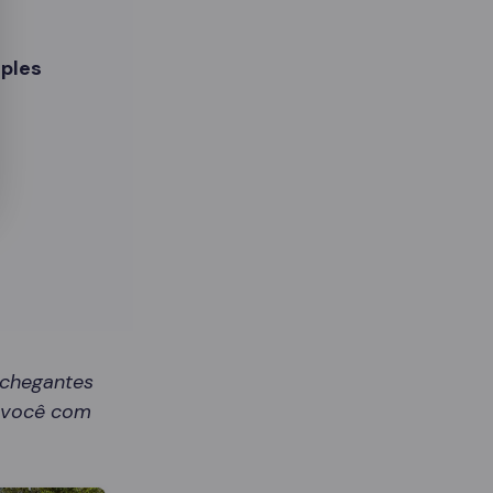
ples
nchegantes
r você com