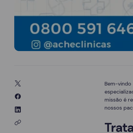
Bem-vindo
especializ
missão é re
nossos paci
Trat