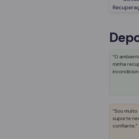
Depo
“O ambiente
minha recu
incondicion
“Sou muito 
suporte nec
confiante.”