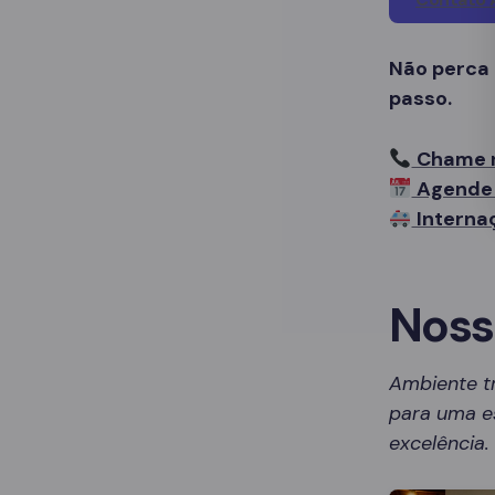
Não perca
passo.
Chame 
Agende 
Interna
Noss
Ambiente t
para uma es
excelência.