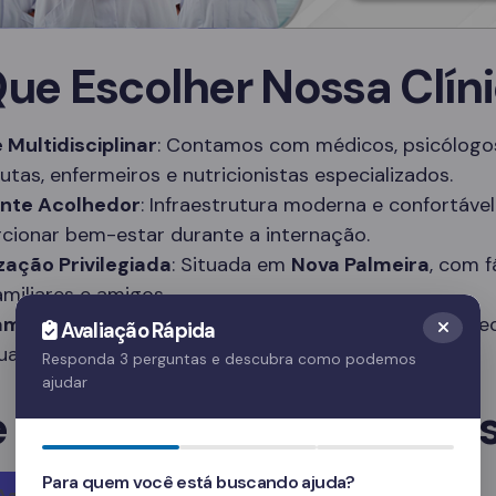
Que Escolher Nossa Clín
 Multidisciplinar
: Contamos com médicos, psicólogo
utas, enfermeiros e nutricionistas especializados.
nte Acolhedor
: Infraestrutura moderna e confortável
cionar bem-estar durante a internação.
zação Privilegiada
: Situada em
Nova Palmeira
, com f
amiliares e amigos.
amas Personalizados
: Tratamentos adaptados às ne
Avaliação Rápida
duais de cada paciente.
Responda 3 perguntas e descubra como podemos
ajudar
e em Contato Agora Me
Para quem você está buscando ajuda?
Agora