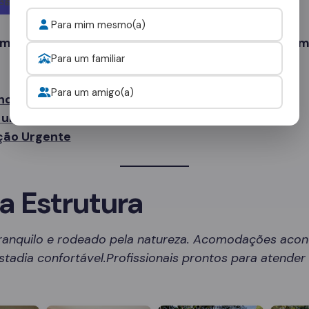
Para mim mesmo(a)
 mais tempo. Sua recuperação começa com um sim
Para um familiar
Para um amigo(a)
no WhatsApp
uma Avaliação Gratuita
ção Urgente
a Estrutura
ranquilo e rodeado pela natureza. Acomodações aco
tadia confortável.Profissionais prontos para atende