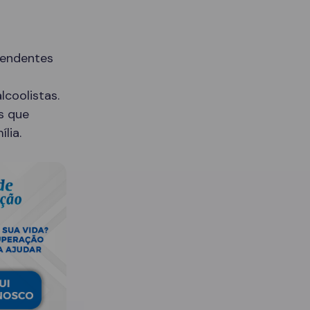
pendentes
lcoolistas.
s que
lia.