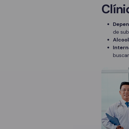
Clíni
Depen
de sub
Alcoo
Intern
buscam