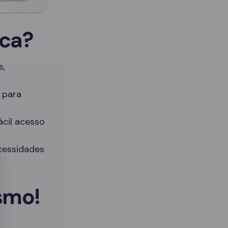
ica?
s,
 para
ácil acesso
cessidades
smo!