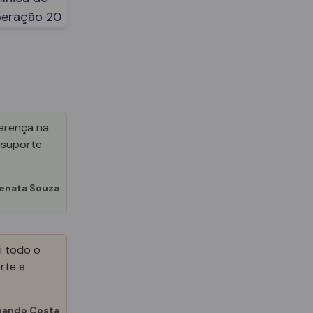
ferença na
 suporte
enata Souza
i todo o
rte e
nando Costa