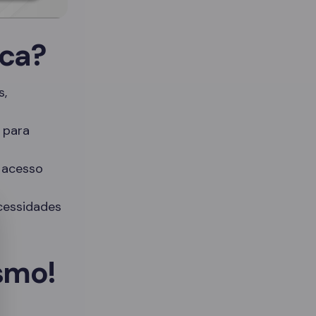
ica?
s,
 para
l acesso
cessidades
smo!