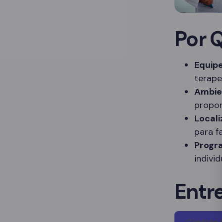
Por 
Equipe
terape
Ambie
propor
Locali
para f
Progr
indivi
Entr
Contato 