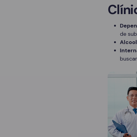
Clíni
Depen
de sub
Alcoo
Intern
buscam