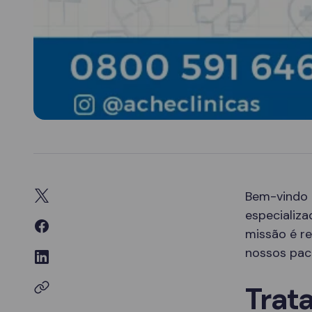
Bem-vindo
especializ
missão é re
nossos paci
Trat