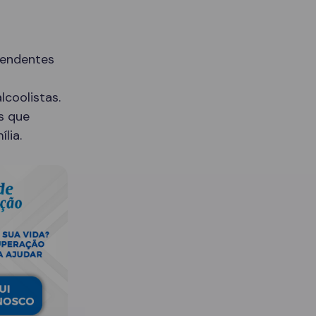
pendentes
lcoolistas.
s que
lia.