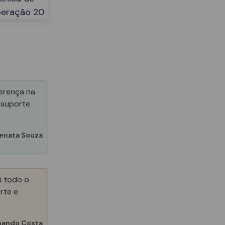
ferença na
 suporte
enata Souza
i todo o
rte e
nando Costa