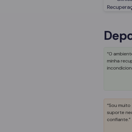
Depo
“O ambiente
minha recu
incondicion
“Sou muito 
suporte nec
confiante.”