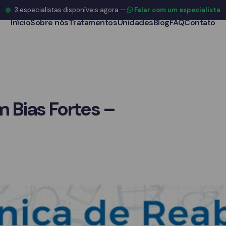
3
especialistas disponíveis agora
—
Falar com um especialista
Início
Sobre nós
Tratamentos
Unidades
Blog
FAQ
Contato
m Bias Fortes –