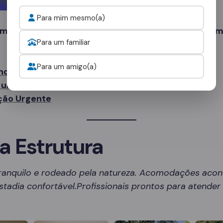
Para mim mesmo(a)
 mais tempo. Sua recuperação começa com um sim
Para um familiar
Para um amigo(a)
no WhatsApp
uma Avaliação Gratuita
ção Urgente
a Estrutura
ranquilo e rodeado pela natureza. Acomodações aco
tadia confortável.Profissionais prontos para atende