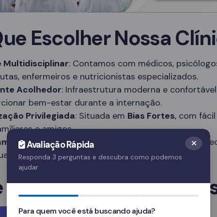
Que Escolher Nossa Clín
 Multidisciplinar
: Contamos com médicos, psicólogo
utas, enfermeiros e nutricionistas especializados.
nte Acolhedor
: Infraestrutura moderna e confortável
cionar bem-estar durante a internação.
zação Privilegiada
: Situada em
Bias Fortes
, com fáci
amiliares e amigos.
amas Personalizados
: Tratamentos adaptados às ne
Avaliação Rápida
duais de cada paciente.
Responda 3 perguntas e descubra como podemos
ajudar
e em Contato Agora Me
Para quem você está buscando ajuda?
Agora