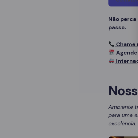
Não perca
passo.
Chame 
Agende 
Interna
Noss
Ambiente t
para uma es
excelência.