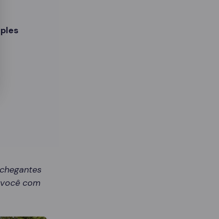
ples
nchegantes
r você com